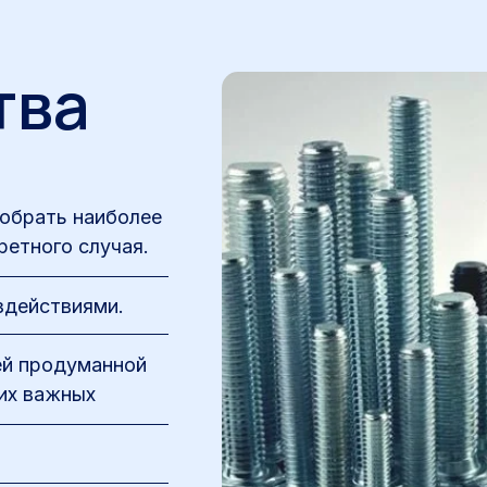
тва
обрать наиболее
ретного случая.
здействиями.
ей продуманной
гих важных