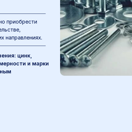
но приобрести
ельстве,
их направлениях.
ения: цинк,
змерности и марки
нным